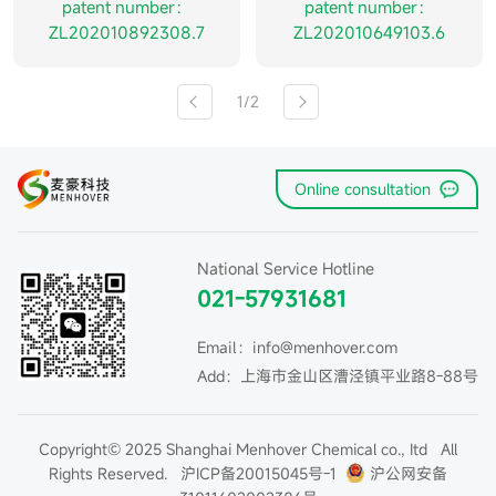
patent number：
patent number：
ZL202010892308.7
ZL202010649103.6
1/2
Online consultation
National Service Hotline
021-57931681
Email：info@menhover.com
Add：上海市金山区漕泾镇平业路8-88号
Copyright© 2025 Shanghai Menhover Chemical co., Itd All
Rights Reserved.
沪ICP备20015045号-1
沪公网安备