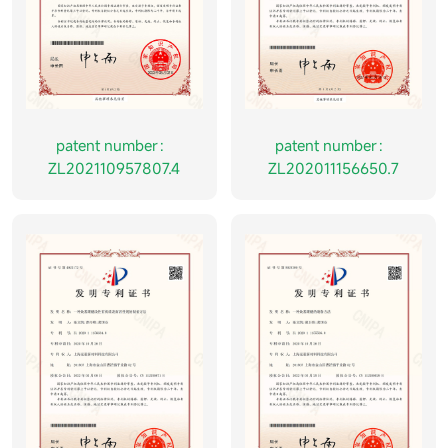
patent number：
patent number：
ZL202110957807.4
ZL202011156650.7